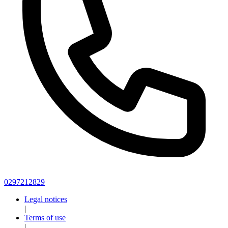
0297212829
Legal notices
|
Terms of use
|